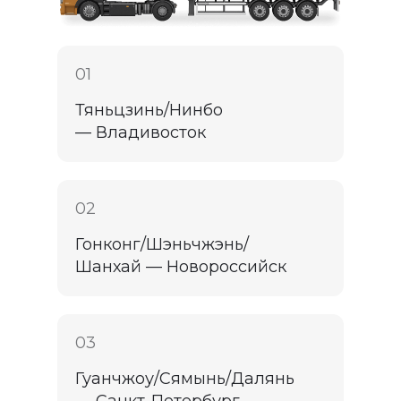
01
Тяньцзинь/Нинбо
— Владивосток
02
Гонконг/Шэньчжэнь/
Шанхай — Новороссийск
03
Гуанчжоу/Сямынь/Далянь