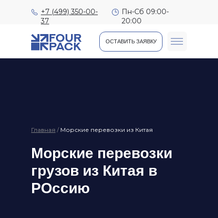
+7 (499) 350-00-
Пн-Сб 09:00-
37
20:00
ОСТАВИТЬ ЗАЯВКУ
Доставка т
Главная
/
Морские перевозки из Китая
Морские перевозки
грузов из Китая в
РОссию